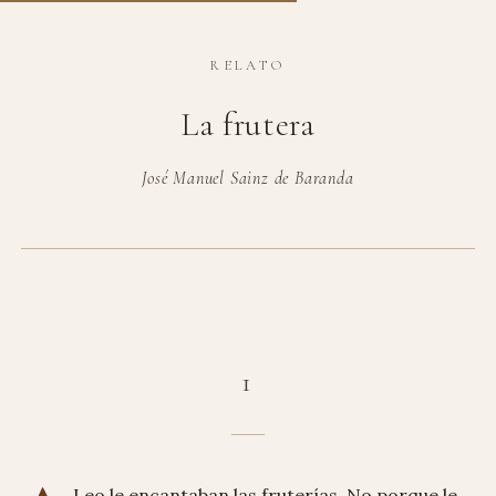
RELATO
La frutera
José Manuel Sainz de Baranda
1
Leo le encantaban las fruterías. No porque le